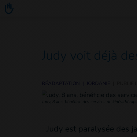
Go to main content
You are here :
Judy voit déjà d
RÉADAPTATION
|
JORDANIE
|
PUBLIÉ 
Judy, 8 ans, bénéficie des services de kinésithéra
Judy est paralysée des j