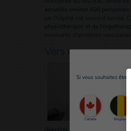
l'existence du nouveau centre de
accueille environ 600 personnes 
car l'hôpital est souvent bondé. 
physiothérapie et de l'ergothéra
survivants d'accidents vasculaire
Vers un avenir plu
Si vous souhaitez être 
Canada
Belgique
direction d'Amman pour confirmer