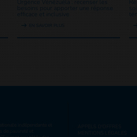
Urgence Vénézuéla : recenser les
Ré
besoins pour apporter une réponse
so
efficace et inclusive
té
EN SAVOIR PLUS
nationale indépendante et
APPELS D'OFFRES
ns de pauvreté et
MENTIONS LÉGALES