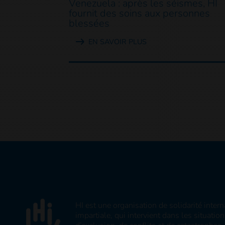
Venezuela : après les séismes, HI
fournit des soins aux personnes
blessées
EN SAVOIR PLUS
HI est une organisation de solidarité inter
impartiale, qui intervient dans les situatio