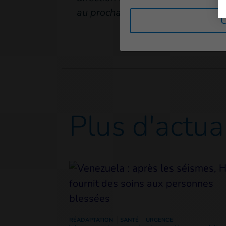
au prochain semestre ! »
C
Plus d'actua
RÉADAPTATION
SANTÉ
URGENCE