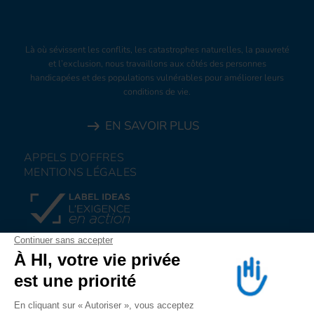
Là où sévissent les conflits, les catastrophes naturelles, la pauvreté
et l’exclusion, nous travaillons aux côtés des personnes
handicapées et des populations vulnérables pour améliorer leurs
conditions de vie.
EN SAVOIR PLUS
APPELS D'OFFRES
MENTIONS LÉGALES
FAIRE UN DON
NOUS REJOINDRE
NOUS ALERTER
SUIVEZ-NOUS SUR