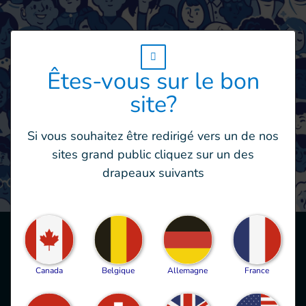
w_hi_fed_popup_redirect_satellite_
Êtes-vous sur le bon
site?
Si vous souhaitez être redirigé vers un de nos
sites grand public cliquez sur un des
drapeaux suivants
Boîte à outils
Canada
Belgique
Allemagne
France
Safeguarding pour