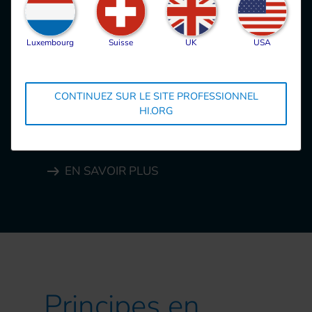
les partenaires de HI
Luxembourg
Suisse
UK
USA
Découvrez notre boîte à outils dédiée à
l'accompagnement des partenaires de HI
CONTINUEZ SUR LE SITE PROFESSIONNEL
HI.ORG
dans le déploiement de leurs standards de
Safeguarding (Protection).
EN SAVOIR PLUS
Principes en