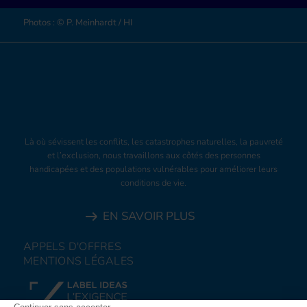
Photos : © P. Meinhardt / HI
Là où sévissent les conflits, les catastrophes naturelles, la pauvreté
et l’exclusion, nous travaillons aux côtés des personnes
handicapées et des populations vulnérables pour améliorer leurs
conditions de vie.
EN SAVOIR PLUS
APPELS D'OFFRES
MENTIONS LÉGALES