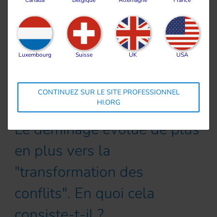
économique. Les champs contaminés ne peuvent
plus être cultivés, les marchés ne peuvent plus être
tenus et les gens sont moins à même de se
déplacer d'un village à l'autre car le voyage est
Luxembourg
Suisse
UK
USA
dangereux. Les quartiers ont été rasés et les liens
sociaux détruits. L'action sur les mines et les restes
d'explosifs est un premier pas essentiel vers la
CONTINUEZ SUR LE SITE PROFESSIONNEL
HI.ORG
reconstruction des communautés.
Le déminage évolue de plus
en plus vers la
"transformation des
conflits". En quoi cela
consiste-t-il ?