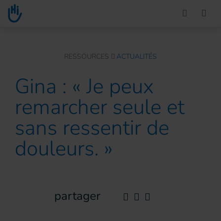
Go to main content
You are here :
RESSOURCES
ACTUALITÉS
Gina : « Je peux
remarcher seule et
sans ressentir de
douleurs. »
partager