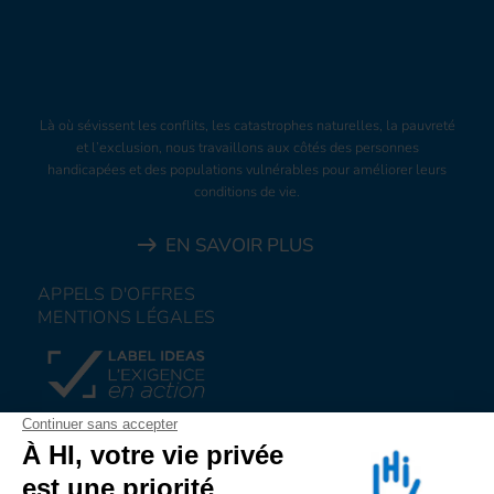
Là où sévissent les conflits, les catastrophes naturelles, la pauvreté
et l’exclusion, nous travaillons aux côtés des personnes
handicapées et des populations vulnérables pour améliorer leurs
conditions de vie.
EN SAVOIR PLUS
APPELS D'OFFRES
MENTIONS LÉGALES
FAIRE UN DON
NOUS REJOINDRE
NOUS ALERTER