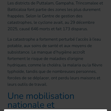
Les districts de Puttalam, Gampaha, Trincomalee et
Batticaloa font partie des zones les plus durement
frappées. Selon le Centre de gestion des
catastrophes, le cyclone avait, au 29 décembre
2025, causé 646 morts et fait 173 disparus.
La catastrophe a fortement perturbé l’accès à l’eau
potable, aux soins de santé et aux moyens de
subsistance. Le manque d’hygiène accroît
fortement le risque de maladies d’origine
hydriques, comme le choléra, la malaria ou la fièvre
typhoïde, tandis que de nombreuses personnes,
forcées de se déplacer, ont perdu leurs maisons et
leurs outils de travail.
Une mobilisation
nationale et