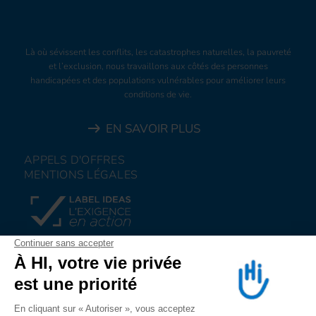
Là où sévissent les conflits, les catastrophes naturelles, la pauvreté
et l’exclusion, nous travaillons aux côtés des personnes
handicapées et des populations vulnérables pour améliorer leurs
conditions de vie.
EN SAVOIR PLUS
APPELS D'OFFRES
MENTIONS LÉGALES
FAIRE UN DON
NOUS REJOINDRE
NOUS ALERTER
SUIVEZ-NOUS SUR