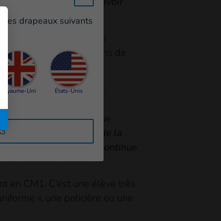
raiment très contente d’avoir
un des drapeaux suivants
 comprenant notamment un
 qui n’avait pas les moyens de
Royaume-Uni
États-Unis
 kilomètres de l’école que
RG
ner l’école compte tenu de la
été découragée et elle continue
ent en CM1. C’est une élève très
uniforme », une policière ou une