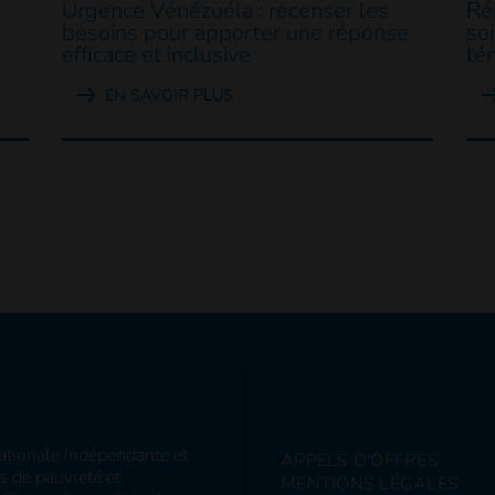
Urgence Vénézuéla : recenser les
Ré
besoins pour apporter une réponse
so
efficace et inclusive
té
EN SAVOIR PLUS
nationale indépendante et
APPELS D'OFFRES
ns de pauvreté et
MENTIONS LÉGALES