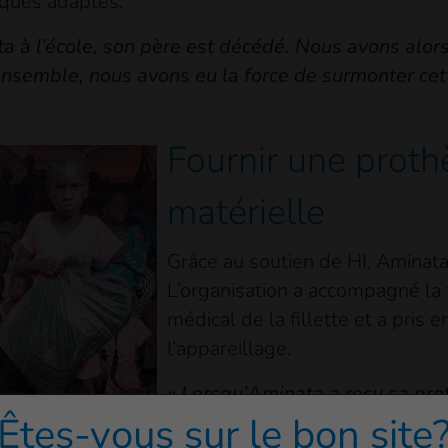
ques adaptés.
ta à l’école, son père est décédé. Nous avons alo
semble, nous avons eu la force de surmonter cet
Fournir une proth
matérielle
Grâce au soutien de HI, Aminata
L’organisation a accompagné la 
médical de la fillette et a pris e
l’appareillage.
« Lorsqu’Aminata a reçu sa prot
Êtes-vous sur le bon site
nous a beaucoup soulagés. C’ét