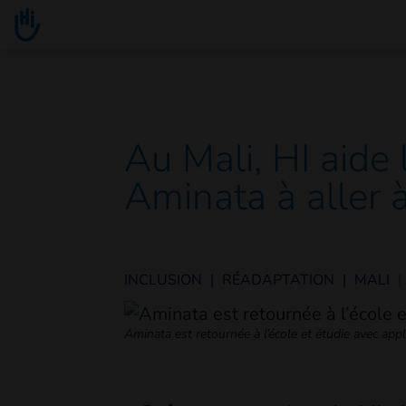
Go to main content
You are here :
Au Mali, HI aide
Aminata à aller à
INCLUSION
|
RÉADAPTATION
|
MALI
|
Aminata est retournée à l’école et étudie avec appl