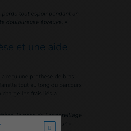
rs perdu tout espoir pendant un
te douloureuse épreuve. »
èse et une aide
 a reçu une prothèse de bras.
famille tout au long du parcours
n charge les frais liés à
hèse, la pose de l’appareillage
?
ait comme si elle avait un «
w_hi_fed_popup_redirect_satell