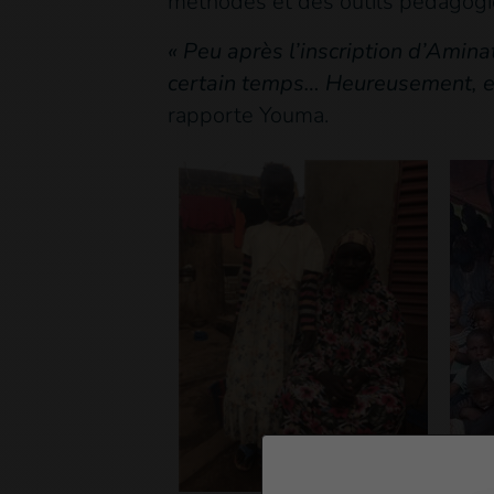
méthodes et des outils pédagogi
« Peu après l’inscription d’Amina
certain temps… Heureusement, en
rapporte Youma.