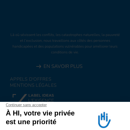
Là où sévissent les conflits, les catastrophes naturelles, la pauvreté
et l’exclusion, nous travaillons aux côtés des personnes
handicapées et des populations vulnérables pour améliorer leurs
conditions de vie.
EN SAVOIR PLUS
APPELS D'OFFRES
MENTIONS LÉGALES
FAIRE UN DON
NOUS REJOINDRE
NOUS ALERTER