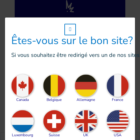
RÉDUCTION DE LA VIOLENCE ARMÉE
w_hi_fed_popup_redirect_satellite_
Êtes-vous sur le bon site?
Si vous souhaitez être redirigé vers un de nos site
SANTÉ
URGENCE
Canada
Belgique
Allemagne
France
Luxembourg
Suisse
UK
USA