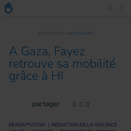
Go to main content
You are here :
RESSOURCES
ACTUALITÉS
A Gaza, Fayez
retrouve sa mobilité
grâce à HI
partager
RÉADAPTATION
|
RÉDUCTION DE LA VIOLENCE