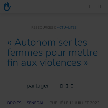
Go to main content
You are here :
RESSOURCES
ACTUALITÉS
« Autonomiser les
femmes pour mettre
fin aux violences »
partager
DROITS
|
SÉNÉGAL
|
PUBLIÉ LE
11 JUILLET 2022