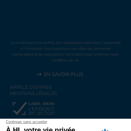
Là où sévissent les conflits, les catastrophes naturelles, la pauvreté
et l’exclusion, nous travaillons aux côtés des personnes
handicapées et des populations vulnérables pour améliorer leurs
conditions de vie.
EN SAVOIR PLUS
APPELS D'OFFRES
MENTIONS LÉGALES
FAIRE UN DON
NOUS REJOINDRE