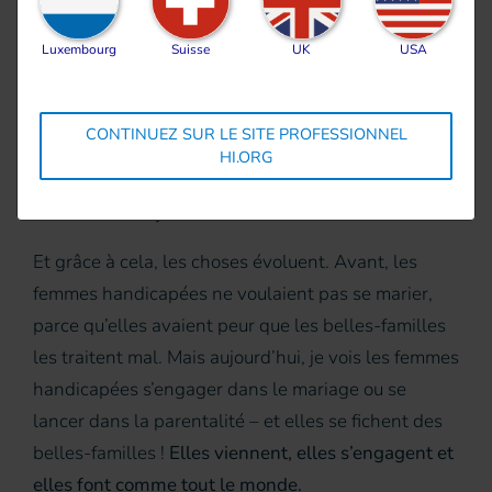
exemple dans la lutte contre l’excision. Jusqu’à
présent, quand nous nous tournions vers nos mères
Luxembourg
Suisse
UK
USA
pour obtenir de l’aide, on avait des problèmes. Elles
nous reprochaient de vouloir aller à l’encontre de la
tradition et de la culture. Et ça, ce n’est pas normal.
CONTINUEZ SUR LE SITE PROFESSIONNEL
HI.ORG
Ces obstacles nous fatiguent, nous ralentissent…
Mais on est toujours là et on lutte !
Et grâce à cela, les choses évoluent. Avant, les
femmes handicapées ne voulaient pas se marier,
parce qu’elles avaient peur que les belles-familles
les traitent mal. Mais aujourd’hui, je vois les femmes
handicapées s’engager dans le mariage ou se
lancer dans la parentalité – et elles se fichent des
belles-familles !
Elles viennent, elles s’engagent et
elles font comme tout le monde.