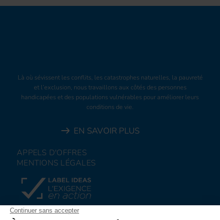
Là où sévissent les conflits, les catastrophes naturelles, la pauvreté
et l’exclusion, nous travaillons aux côtés des personnes
handicapées et des populations vulnérables pour améliorer leurs
conditions de vie.
EN SAVOIR PLUS
APPELS D'OFFRES
MENTIONS LÉGALES
FAIRE UN DON