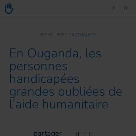
Go to main content
You are here :
RESSOURCES
ACTUALITÉS
En Ouganda, les
personnes
handicapées
grandes oubliées de
l’aide humanitaire
partager