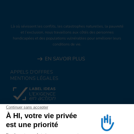
Là où sévissent les conflits, les catastrophes naturelles, la pauvreté
et l’exclusion, nous travaillons aux côtés des personnes
handicapées et des populations vulnérables pour améliorer leurs
conditions de vie.
EN SAVOIR PLUS
APPELS D'OFFRES
MENTIONS LÉGALES
FAIRE UN DON
NOUS REJOINDRE
NOUS ALERTER
SUIVEZ-NOUS SUR