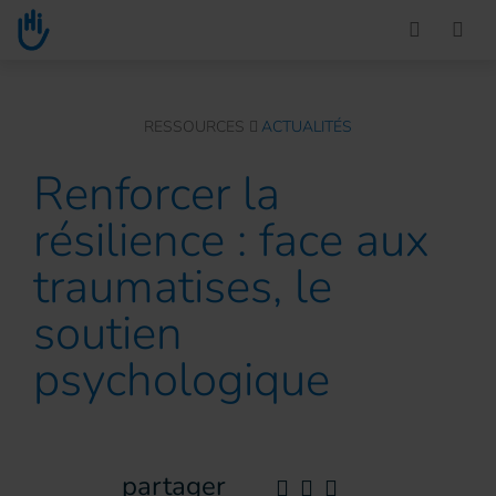
Go to main content
You are here :
RESSOURCES
ACTUALITÉS
Renforcer la
résilience : face aux
traumatises, le
soutien
psychologique
partager