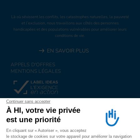
Là où sévissent les conflits, les catastrophes naturelles, la pauvreté
et l’exclusion, nous travaillons aux côtés des personnes
handicapées et des populations vulnérables pour améliorer leurs
conditions de vie.
EN SAVOIR PLUS
APPELS D'OFFRES
MENTIONS LÉGALES
FAIRE UN DON
NOUS REJOINDRE
NOUS ALERTER
SUIVEZ-NOUS SUR
LES RESEAUX SOCIAUX