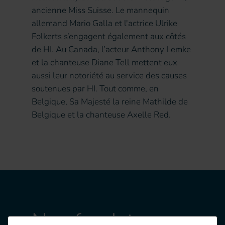
ancienne Miss Suisse. Le mannequin
allemand Mario Galla et l'actrice Ulrike
Folkerts s’engagent également aux côtés
de HI. Au Canada, l’acteur Anthony Lemke
et la chanteuse Diane Tell mettent eux
aussi leur notoriété au service des causes
soutenues par HI. Tout comme, en
Belgique, Sa Majesté la reine Mathilde de
Belgique et la chanteuse Axelle Red.
Nos fondateurs