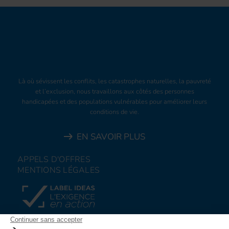
Là où sévissent les conflits, les catastrophes naturelles, la pauvreté
et l’exclusion, nous travaillons aux côtés des personnes
handicapées et des populations vulnérables pour améliorer leurs
conditions de vie.
EN SAVOIR PLUS
APPELS D'OFFRES
MENTIONS LÉGALES
FAIRE UN DON