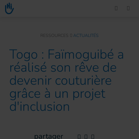
Go to main content
You are here :
RESSOURCES
ACTUALITÉS
Togo : Faïmoguibé a
réalisé son rêve de
devenir couturière
grâce à un projet
d'inclusion
partager