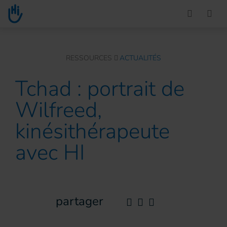
Go to main content
You are here :
RESSOURCES
ACTUALITÉS
Tchad : portrait de
Wilfreed,
kinésithérapeute
avec HI
partager