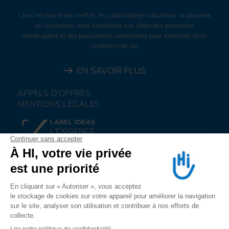
Là où sévissent les conflits, les catastrophes naturelles, la pauvreté
et l’exclusion, nous travaillons aux côtés des personnes
handicapées et des populations vulnérables pour améliorer leurs
conditions de vie.
EN SAVOIR PLUS
APPELS D'OFFRES
MENTIONS LÉGALES
FAIRE UN DON
NOUS REJOINDRE
NOUS ALERTER
SUIVEZ-NOUS SUR
LES RESEAUX SOCIAUX