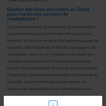
j’avais réalisé mon rêve !
Quelles barrières persistent au Tchad
pour l’accès aux services de
réadaptation ?
La méconnaissance du secteur de la réadaptation
est une barrière qui ralentit tout effort pour faire
avancer l’accès aux services. On parle beaucoup de
maladies infectieuses et on fait des campagnes de
vaccination, mais on ne s’intéresse pas assez aux
maladies chroniques non transmissibles et aux
besoins de réadaptation de plus en plus croissants.
D’habitude, on associe réadaptation et handicap et
pourtant, tout le monde peut avoir besoin de
services de réadaptation à un moment de sa vie.
A ce jour, la politique nationale du secteur de la
w_hi_fed_popup_redirect_satellite_