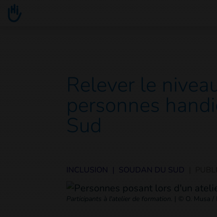
Go to main content
You are here :
Relever le niveau
personnes handi
Sud
INCLUSION
|
SOUDAN DU SUD
|
PUBLI
Participants à l'atelier de formation.
|
© O. Musa / 