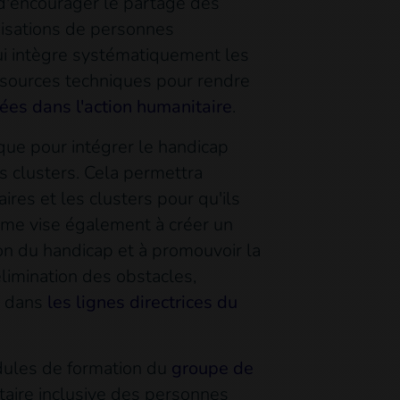
 d'encourager le partage des
anisations de personnes
ui intègre systématiquement les
essources techniques pour rendre
pées dans l'action humanitaire
.
ique pour intégrer le handicap
s clusters. Cela permettra
res et les clusters pour qu'ils
isme vise également à créer un
ion du handicap et à promouvoir la
élimination des obstacles,
s dans
les lignes directrices du
odules de formation du
groupe de
itaire inclusive des personnes