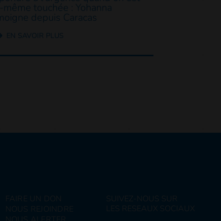
i-même touchée : Yohanna
moigne depuis Caracas
EN SAVOIR PLUS
FAIRE UN DON
SUIVEZ-NOUS SUR
LES RESEAUX SOCIAUX
NOUS REJOINDRE
NOUS ALERTER