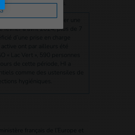
curité, en paix et libres.
RG
oins de santé et d’apporter une
 février à avril 2024, plus de 7
icié d’une prise en charge
ctive ont par ailleurs été
 « Lac Vert », 590 personnes
ours de cette période, HI a
entiels comme des ustensiles de
ections hygiéniques.
ministère français de l’Europe et