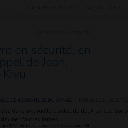
QUI SOMMES-NOUS ?
NOS ACTIONS
RESSOURCES
ACTUALITÉS
re en sécurité, en
’appel de Jean,
-Kivu
IQUE DÉMOCRATIQUE DU CONGO
|
PUBLIÉ LE
9 JUILLET 
és de CBCA-REGO « Lac Vert ».
|
© S. Lazzarino / HI