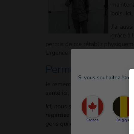
mainten
bois. Ic
J’ai auss
grâce à 
permis de me rétablir physiqueme
Urgence Internationale pour obt
Permettez-nous de
Si vous souhaitez être 
Je remercie HI pour l’aide apporté
santé ici, il y a la faim aussi.
Ici, nous sommes dans le désert. 
regardez mes mains. Ici, c’est trè
Canada
Belgique
gens qui occupent nos terres s’e