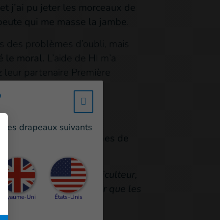
et j’ai pu jeter les morceaux de
rapeute qui me masse la jambe
.
vais des problèmes d’oubli, mais
é le moral.
L’aide de HI m’a
z leur partenaire Première
?
w_hi_fed_popup_redirect_satell
un des drapeaux suivants
as seulement les problèmes de
ver. Avant, j’étais agriculteur,
mobiliser massivement pour que les
Royaume-Uni
États-Unis
 champs.