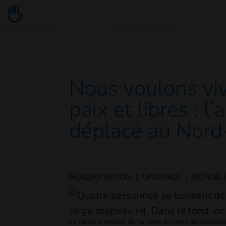
Go to main content
You are here :
Nous voulons viv
paix et libres : l
déplacé au Nord
RÉADAPTATION
|
URGENCE
|
RÉPUBL
La clinique mobile de HI dans le camp de déplac