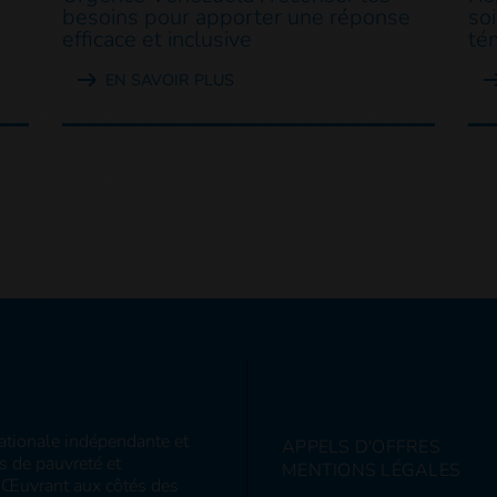
besoins pour apporter une réponse
so
efficace et inclusive
té
EN SAVOIR PLUS
nationale indépendante et
APPELS D'OFFRES
ns de pauvreté et
MENTIONS LÉGALES
s. Œuvrant aux côtés des