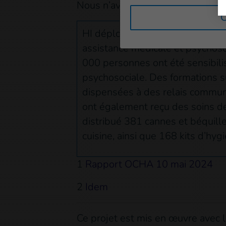
Nous n’avons pas injurié Dieu, no
C
HI déploie des cliniques mobiles
assistance médicale et psychosoc
000 personnes ont été sensibili
psychosociale. Des formations su
dispensées à des relais commu
ont également reçu des soins de 
distribué 381 cannes et béquill
cuisine, ainsi que 168 kits d’hy
1
Rapport OCHA 10 mai 2024
2
Idem
Ce projet est mis en œuvre avec la