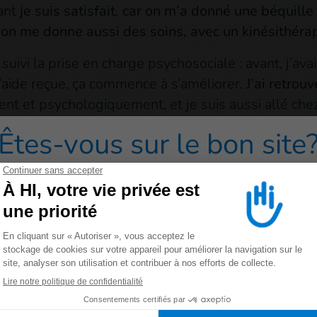
ant
je suis satisfait, car on m’a donné une béquille 
i, on me donne aussi des soins, avec un kinésithé
i suivi la prise en charge psychosociale : avant, j’a
l’aide reçue, ça commence à s’améliorer.
J’ai retrouv
nt et psychologiquement, et je suis aussi allé che
enir des médicaments.
Êtes-vous sur le bon site
 rentrer chez nous
redirigé vers un de nos sites grand public cliquez sur 
e, mais il faut continuer à nous soutenir.
Il n’y a p
Chez nous, on avait des champs, on pouvait les culti
s difficile. On ne travaille pas. Il faut informer, 
Allemagne
France
Luxembourg
Suisse
n aillent et pour que nous puissions retrouver nos