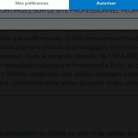
us sommes Congolais, nous voulons juste vivre en sé
ONTINUEZ SUR LE SITE PROFESSIONNEL HI.O
 dans le Nord-Kivu, afin de renforcer l’accès aux s
iale aux populations déplacées par les conflits. De
sées à la santé mentale et 702 personnes ont bénéf
r les premiers secours psychologiques et l’écoute a
nautaires. Dans le camp de déplacés de CBCA-REGO
réadaptation physique et fonctionnelle. Enfin, au c
es, 900 kits contenants des articles ménagers ess
giène comprenant entre autres du savon et des prot
 participation du Centre de crise et de soutien du 