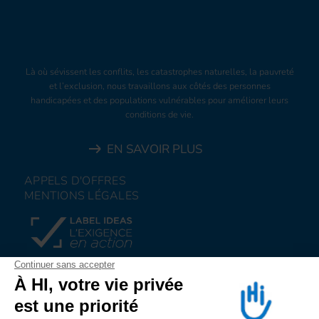
Là où sévissent les conflits, les catastrophes naturelles, la pauvreté
et l’exclusion, nous travaillons aux côtés des personnes
handicapées et des populations vulnérables pour améliorer leurs
conditions de vie.
EN SAVOIR PLUS
APPELS D'OFFRES
MENTIONS LÉGALES
FAIRE UN DON
NOUS REJOINDRE
NOUS ALERTER