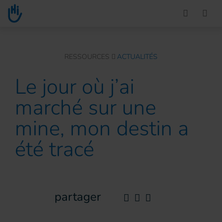
Go to main content
You are here :
RESSOURCES
ACTUALITÉS
Le jour où j’ai
marché sur une
mine, mon destin a
été tracé
partager