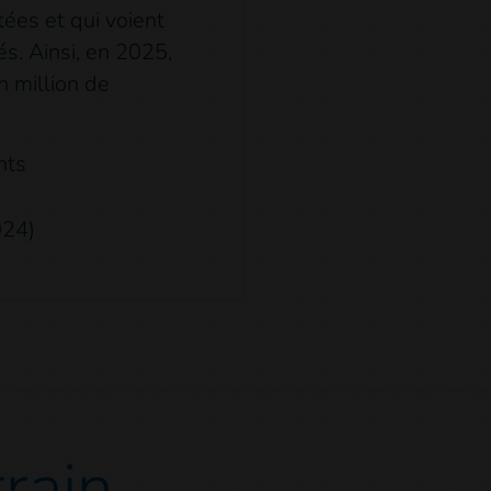
tées et qui voient
. Ainsi, en 2025,
n million de
ants
024)
rrain