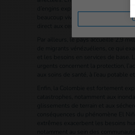
d’engins explosifs, près de la moitié 
beaucoup vivent dans des zones recu
C
direct aux centres de santé ni aux so
Par ailleurs, le pays accueille 2,9 mil
de migrants vénézuéliens, ce qui exa
et les besoins en services de base. 
urgents concernent la protection, l’ac
aux soins de santé, à l’eau potable et
Enfin, la Colombie est fortement ex
catastrophes, notamment aux inonda
glissements de terrain et aux sécher
conséquences du phénomène El Niñ
extrêmes exacerbent les besoins hum
notamment au sein des communautés