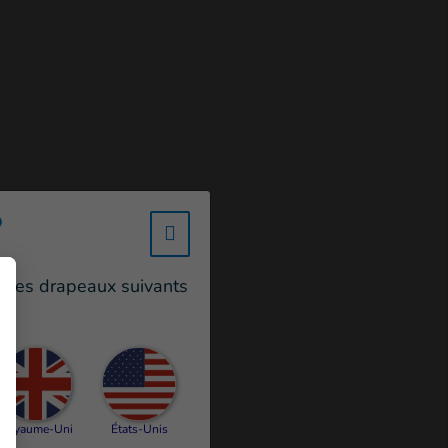
?
w_hi_fed_popup_redirect_satell
un des drapeaux suivants
Royaume-Uni
États-Unis