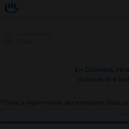
Go to main content
You are here :
PAGE PRÉCÉDENTE
Chine
En Colombie, HI m
victimes et d’inc
Act