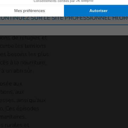
sont des civils et
lées, sans accès
ONTINUEZ SUR LE SITE PROFESSIONNEL HI.O
ins de réadaptation.
lions de réfugiés et
cerbe les tensions
Les besoins les plus
cès à la nourriture,
 à un abri sûr.
posée aux
tions, aux
esses, ainsi qu’aux
o. Ces épisodes
anitaires,
 rurales et