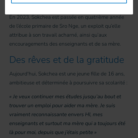
soutenir les élèves en situation de handicap.
En 2023, Sokchea est passée en quatrième année
de l’école primaire de Sro Nge, un exploit qu’elle
attribue à son travail acharné, ainsi qu’aux
encouragements des enseignants et de sa mère.
Des rêves et de la gratitude
Aujourd'hui, Sokchea est une jeune fille de 16 ans,
ambitieuse et déterminée à poursuivre sa scolarité :
« Je veux continuer mes études jusqu’au bout et
trouver un emploi pour aider ma mère. Je suis
vraiment reconnaissante envers HI, mes
enseignants et surtout ma mère qui a toujours été
là pour moi, depuis que j’étais petite »