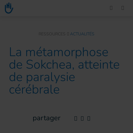
Go to main content
You are here :
RESSOURCES
ACTUALITÉS
La métamorphose
de Sokchea, atteinte
de paralysie
cérébrale
partager