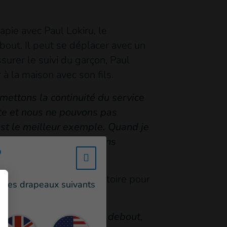
pie avec Paul Lokiru, le
bout. Il peut se déplacer avec un
surer le suivi du garçon, Paul
 à la maison avec son fils.
mettons la continuité du service
ste et nous ne pouvons pas
est le meilleur exemple. Quand je
 pouvait marcher seul, sans
?
w_hi_fed_popup_redirect_satell
e. C’est une immense victoire pour
un des drapeaux suivants
amille et ses amis.
e se nourrir, de se tenir debout,