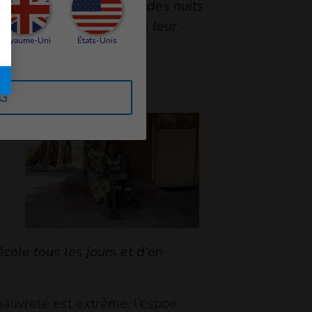
 je passais des jours et des nuits
s enfants sont bien dans leur
Royaume-Uni
États-Unis
RG
en
école tous les jours et d'en
auvreté est extrême, l’espoir