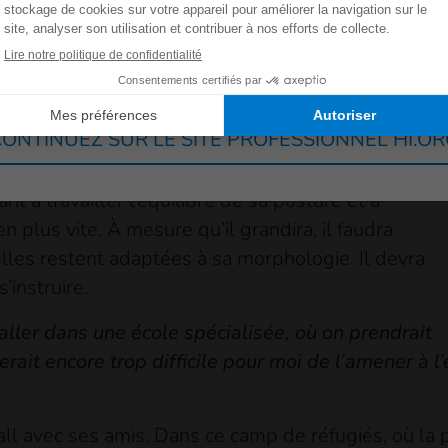
es voisins. Cela me rend si heureuse ! À l’époque,
d’inquiétude mais aujourd’hui, je sais que tous me
Allemagne
France
Luxembourg
Suisse
ONTINUEZ SUR LE SITE PROFESSIONNEL HI.O
 mais lui et sa famille ne comptent pas s’arrêter 
ant à travailler l’équilibre de sa posture et à
n plus vite. À mesure qu’il grandira, il faudra
lles restent adaptées à sa morphologie. Il devra
’instruire.
aller dans une école spécialisée, où on prendrait
erait encore trop difficile pour moi de l’amener à l’
l avec ses amis. Dans ce camp de réfugiés, où la p