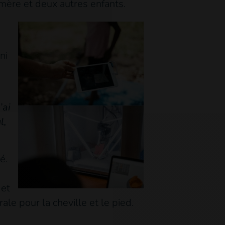
mère et deux autres enfants.
ni
’ai
l,
é.
 et
le pour la cheville et le pied.