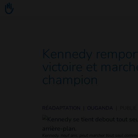
Go to main content
You are here :
Kennedy remport
victoire et mar
champion
RÉADAPTATION
|
OUGANDA
|
PUBLIÉ
Kennedy, neuf ans, peut marcher tout seul comme