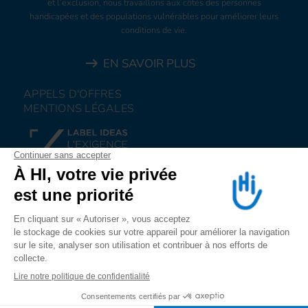
et l’exclusion, nous travaillons aux côtés des personnes
handicapées et des populations vulnérables pour améliorer leurs
conditions de vie.
EN SAVOIR PLUS
APPELS D'OFFRES
MENTIONS LÉGALES
FAIRE UN DON
NOUS REJOINDRE
NOUS ALERTER
SUIVEZ-NOUS SUR
LES RESEAUX SOCIAUX