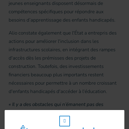
jeunes enseignants disposent désormais de
compétences spécifiques pour répondre aux
besoins d’apprentissage des enfants handicapés.
Alio constate également que l'État a entrepris des
actions pour améliorer l'inclusion dans les
infrastructures scolaires, en intégrant des rampes
d'accès dès les prémisses des projets de
construction. Toutefois, des investissements
financiers beaucoup plus importants restent
nécessaires pour permettre à un nombre croissant
d'enfants handicapés d'accéder à l'éducation.
« Il y a des obstacles qui n’émanent pas des
enfants, mais bien de barrières institutionnelles,
w_hi_fed_popup_redirect_satellite_
médicales ou financières. Se procurer du matériel