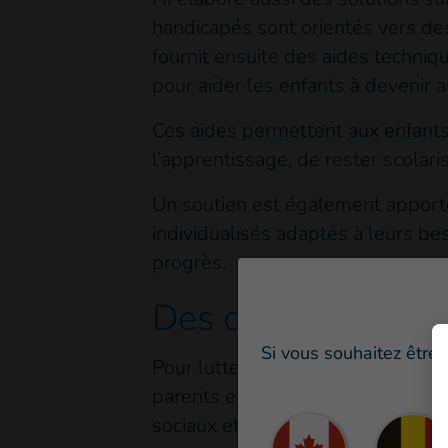
handicapés sont orientés vers des
fournit ensuite des aides techniq
pour aider les enfants à devenir
Ces aides permettent aux enfants 
l’apprentissage, de rester scolari
Un soutien est également apporté
individualisés adaptés à leurs bes
progrès.
Des clubs scolaires
Si vous souhaitez être 
Pour lutter contre la stigmatisati
parents et les communautés. Des p
sociaux et d’autres canaux pour e