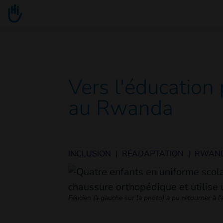
Go to main content
You are here :
Vers l'éducation 
au Rwanda
INCLUSION
|
RÉADAPTATION
|
RWAN
Félicien (à gauche sur la photo) a pu retourner à l