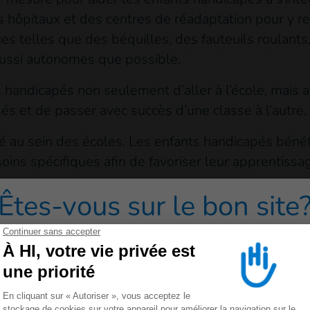
 hôpitaux et des centres de réadaptation pour y re
ues telles que des béquilles, des fauteuils roulant
 aussi autonomes que possible.
handicapés non seulement d’aller à l’école, mais a
sés et de passer avec succès d’une classe à l’autre.
 au sein des écoles. Les enfants handicapés bénéf
oins spécifiques afin de favoriser leur apprentissage
Êtes-vous sur le bon site
 sensibilisent le public
redirigé vers un de nos sites grand public cliquez sur 
on liée au handicap, le projet organise des campagne
ersonnalités rwandaises interviennent à la radio, à
ncourager les parents à scolariser leurs enfants.