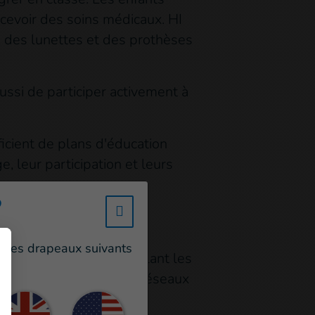
cevoir des soins médicaux. HI
s, des lunettes et des prothèses
ussi de participer activement à
icient de plans d'éducation
, leur participation et leurs
?
w_hi_fed_popup_redirect_satell
un des drapeaux suivants
s de sensibilisation ciblant les
 la télévision, sur les réseaux