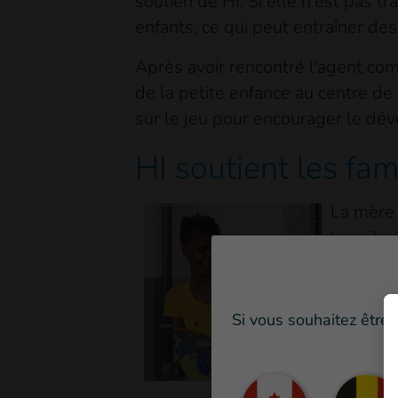
soutien de HI. Si elle n'est pas 
enfants, ce qui peut entraîner de
Après avoir rencontré l'agent com
de la petite enfance au centre de 
sur le jeu pour encourager le dé
HI soutient les fa
La mère 
travail, 
Pour l'i
Odile ha
Si vous souhaitez être 
Nasolo. 
stimulat
compris 