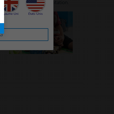
t des services de réadaptation.
Royaume-Uni
États-Unis
e.
RG
er.