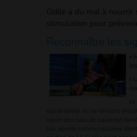
Odile a du mal à nourrir
stimulation pour préveni
Reconnaître les si
« M
le
« 
nou
HI
vulnérabilité. Ils se rendent ens
raison des taux de pauvreté élevé
Les agents communautaires identif