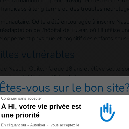
traitée, la malnutrition peut provoquer des retards
s handicaps à long terme ou des troubles neurolog
munautaire, Odile a été encouragée à inscrire Naso
réadaptation de l'hôpital de Tuléar, où HI utilise 
veloppement physique et cognitif des enfants sous
milles vulnérables
de Nasolo, Odile, n'a que 18 ans et élève seule son 
ce qui rend difficile la tâche de fournir une nourritu
Êtes-vous sur le bon site
nstant, elle dépend entièrement de sa mère pour s'
bite à 50 km du centre et doit faire une heure et 
redirigé vers un de nos sites grand public cliquez sur 
Pour la soutenir, elle et les autres familles dont le
ion, HI organise et prend en charge les frais de dé
le taxi-bus pour leurs déplacements, et l'hébergeme