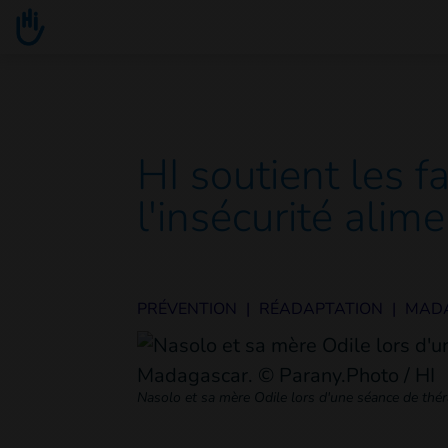
Go to main content
You are here :
HI soutient les f
l'insécurité alime
PRÉVENTION
|
RÉADAPTATION
|
MAD
Nasolo et sa mère Odile lors d'une séance de thér