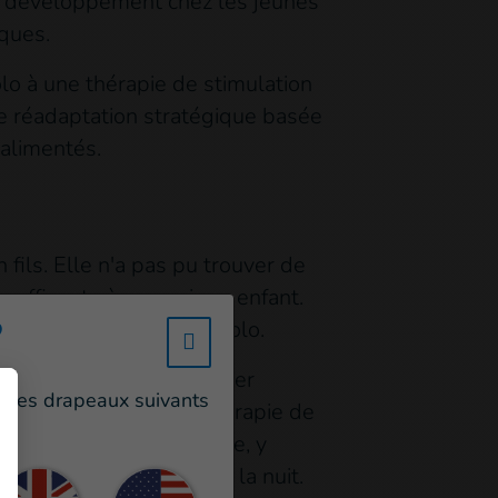
 de développement chez les jeunes
iques.
lo à une thérapie de stimulation
une réadaptation stratégique basée
-alimentés.
fils. Elle n'a pas pu trouver de
re suffisante à son unique enfant.
?
occuper d'elle et de Nasolo.
w_hi_fed_popup_redirect_satell
demie de route pour amener
un des drapeaux suivants
s enfants suivent une thérapie de
placement jusqu'au centre, y
nt s'ils doivent passer la nuit.