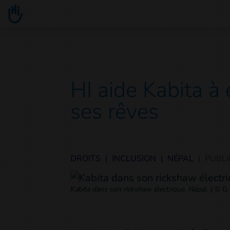
Go to main content
You are here :
HI aide Kabita à 
ses rêves
DROITS
|
INCLUSION
|
NÉPAL
|
PUBLI
Kabita dans son rickshaw électrique, Népal.
|
© G.