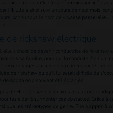
s changements grâce à sa détermination inébranlabl
par HI. Elle a ainsi suivi un cours de neuf mois, co
 cours, connu sous le nom de
« classe passerelle »
,
cul.
e de rickshaw électrique
d, elle a choisi de devenir conductrice de rickshaw é
nvaincre sa famille
, pour qui la conduite était un m
breux préjugés au sein de sa communauté. Les gens
uire de rickshaw ou qu'il lui serait difficile de s'o
e de Kabita en a souvent été ébranlée.
pes de HI et de ses partenaires locaux ont prodigué
 pour les aider à surmonter ces obstacles. Grâce à c
nsi que les stéréotypes de genre
. Elle a
appris à c