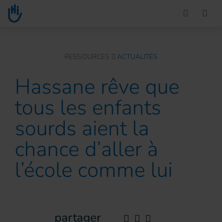
Go to main content
You are here :
RESSOURCES
ACTUALITÉS
Hassane rêve que
tous les enfants
sourds aient la
chance d’aller à
l’école comme lui
partager