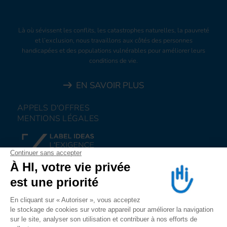
Là où sévissent les conflits, les catastrophes naturelles, la pauvreté
et l’exclusion, nous travaillons aux côtés des personnes
handicapées et des populations vulnérables pour améliorer leurs
conditions de vie.
EN SAVOIR PLUS
APPELS D'OFFRES
MENTIONS LÉGALES
FAIRE UN DON
NOUS REJOINDRE
NOUS ALERTER
SUIVEZ-NOUS SUR
LES RESEAUX SOCIAUX