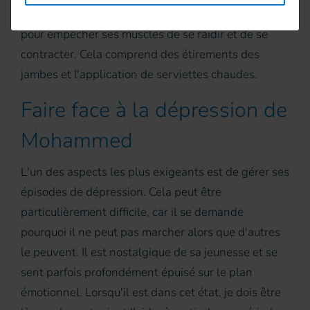
J'aide également Mohammed à faire ses exercices
pour empêcher ses muscles de se raidir et de se
contracter. Cela comprend des étirements des
jambes et l'application de serviettes chaudes.
Faire face à la dépression de
Mohammed
L'un des aspects les plus exigeants est de gérer ses
épisodes de dépression. Cela peut être
particulièrement difficile, car il se demande
pourquoi il ne peut pas marcher alors que d'autres
le peuvent. Il est nostalgique de sa jeunesse et se
sent parfois profondément épuisé sur le plan
émotionnel. Lorsqu'il est dans cet état, je dois être