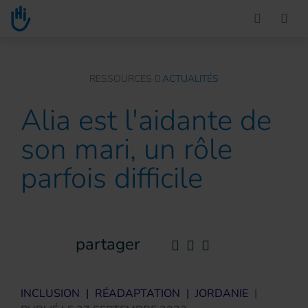
Go to main content
You are here :
RESSOURCES
ACTUALITÉS
Alia est l'aidante de
son mari, un rôle
parfois difficile
partager
INCLUSION
|
RÉADAPTATION
|
JORDANIE
|