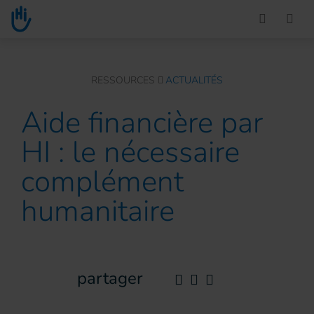
Go to main content
You are here :
RESSOURCES
ACTUALITÉS
Aide financière par
HI : le nécessaire
complément
humanitaire
partager