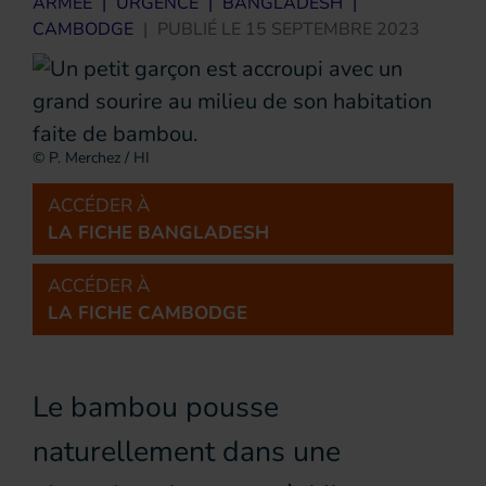
ARMÉE
|
URGENCE
|
BANGLADESH
|
CAMBODGE
|
PUBLIÉ LE
15 SEPTEMBRE 2023
© P. Merchez / HI
ACCÉDER À
LA FICHE BANGLADESH
ACCÉDER À
LA FICHE CAMBODGE
Le bambou pousse
naturellement dans une