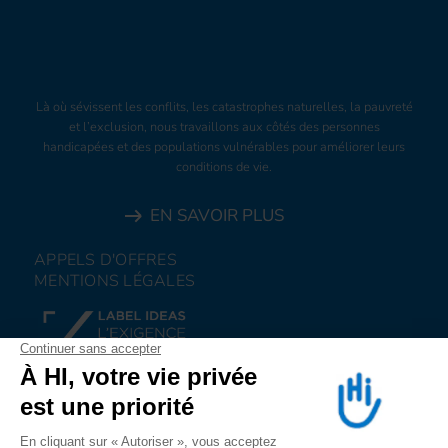
Là où sévissent les conflits, les catastrophes naturelles, la pauvreté
et l’exclusion, nous travaillons aux côtés des personnes
handicapées et des populations vulnérables pour améliorer leurs
conditions de vie.
EN SAVOIR PLUS
APPELS D'OFFRES
MENTIONS LÉGALES
FAIRE UN DON
NOUS REJOINDRE
NOUS ALERTER