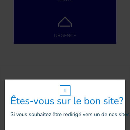
URGENCE
Situation du
w_hi_fed_popup_redirect_satellite_
Êtes-vous sur le bon site?
pays
Si vous souhaitez être redirigé vers un de nos site
Haïti traverse depuis plusieurs
décennies une crise politique,