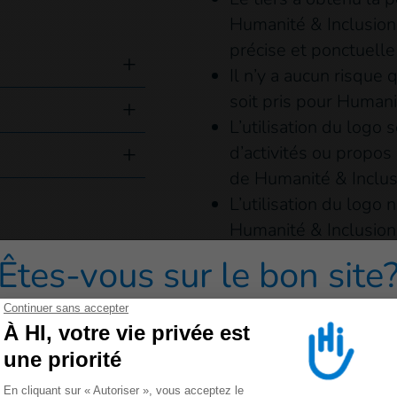
Humanité & Inclusion 
précise et ponctuelle
Il n’y a aucun risque q
soit pris pour Humani
L’utilisation du logo 
d’activités ou propos
de Humanité & Inclusi
L’utilisation du logo
Humanité & Inclusion 
propos ou activités du
Êtes-vous sur le bon site
Si vous souhaitez plus d’
redirigé vers un de nos sites grand public cliquez sur 
logo Humanité & Inclusi
info@hi.org
Veuillez noter que toute