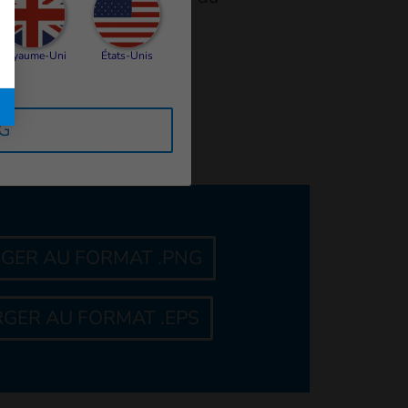
on pourra entraîner des
Royaume-Uni
États-Unis
RG
GER AU FORMAT .PNG
GER AU FORMAT .EPS