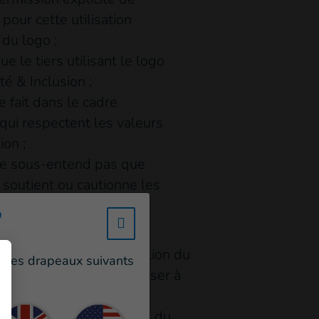
pour cette utilisation
 du logo ;
ue le tiers utilisant le logo
té & Inclusion ;
se fait dans le cadre
 qui respectent les valeurs
on ;
 ne sous-entend pas que
soutient ou cautionne les
 tiers.
?
w_hi_fed_popup_redirect_satell
information sur l’utilisation du
un des drapeaux suivants
on, merci de vous adresser à
 utilisation inappropriée du