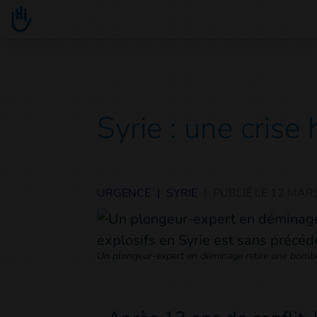
Go to main content
You are here :
Syrie : une crise
URGENCE
|
SYRIE
|
PUBLIÉ LE
12 MAR
Un plongeur-expert en déminage retire une bombe 