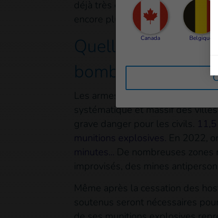
déjà très difficile lorsque le tr
encore plus de souffrances, de m
Canada
Belgique
Quelle est l'étend
bombardements ?
C
Les armes explosives ont été la
systématique et massif des villes
grave danger pour les civils.
11,5
munitions explosives.
En 2022, o
minutes...
De nombreuses zones re
improvisés, des mines antipersonn
Même après la cessation des host
soutenus seront nécessaires pour p
de ses munitions explosives repr