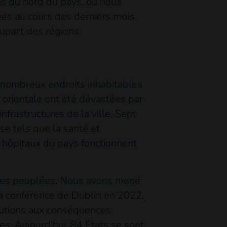
ns du nord du pays, où nous
ées au cours des derniers mois.
lupart des régions.
 nombreux endroits inhabitables
 orientale ont été dévastées par
nfrastructures de la ville
. Sept
se tels que la santé et
hôpitaux du pays fonctionnent
zones peuplées. Nous avons mené
la conférence de Dublin en 2022,
olutions aux conséquences
. Aujourd'hui, 84 États se sont