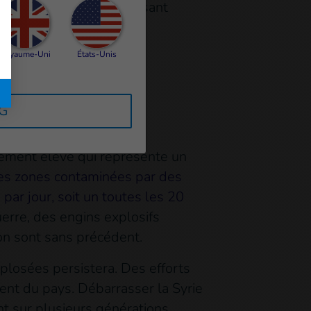
a Syrie, début 2023, causant
Royaume-Uni
États-Unis
e par les
RG
s, avec le bombardement
blement élevé qui représente un
des zones contaminées par des
 par jour, soit un toutes les 20
rre, des engins explosifs
ion sont sans précédent.
plosées persistera. Des efforts
ment du pays. Débarrasser la Syrie
 sur plusieurs générations...