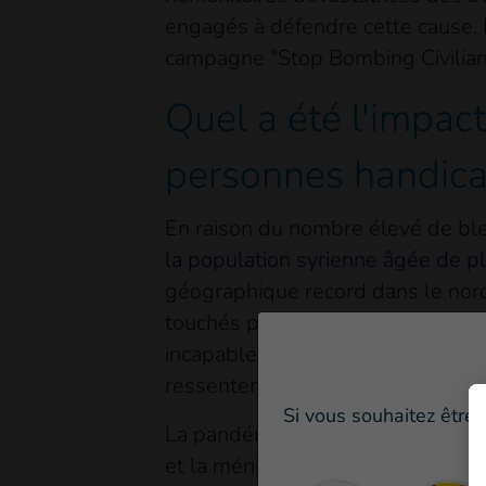
engagés à défendre cette cause. L
campagne "Stop Bombing Civilian
Quel a été l'impact
personnes handicap
En raison du nombre élevé de ble
la population syrienne âgée de p
géographique record dans le nord
touchés par les hausses de prix,
incapables de répondre à leurs b
ressentent l'impact du conflit, a
Si vous souhaitez être 
La pandémie de COVID-19, le chol
et la méningite, ainsi que la malnu