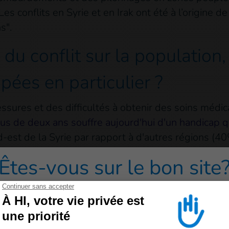
es conflits en Syrie et en Irak ont été à l’origine 
s".
 du conflit sur la population, 
ées en particulier ?
ssures et des difficultés à obtenir des soins médi
lus de deux ans souffre aujourd'hui d'un handicap
-est de la Syrie par rapport à d'autres régions (4
 les baisses de revenus, les pénuries d'énergie e
Êtes-vous sur le bon site
esoins fondamentaux. Presque tous les Syriens ont 
vec un appauvrissement général de la population.
redirigé vers un de nos sites grand public cliquez sur 
éra, les épidémies récurrentes de maladies telles
trition, sont toujours les principales causes de mort