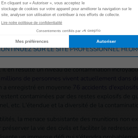
emblement de terre dévastateur a frappé le nord de l
orts et de handicaps.
Allemagne
France
Luxembourg
Suisse
ue de la contamination causé
ONTINUEZ SUR LE SITE PROFESSIONNEL HI.O
rgement utilisées au cours des 13 dernières année
. Il en résulte un niveau de contamination incroya
 millions de personnes vivent actuellement dans 
n a enregistré en moyenne
76 accidents d'explosifs
stent contaminées par des restes explosifs de gue
el, etc. L'étendue et la diversité de la contaminat
ilités, la menace subsistante des munitions non ex
réserver la vie des civils et faciliter le redresse
ésente un immense défi qui s'étendra probablement