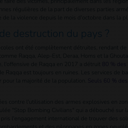
faire des victimes, principalement dans les régio
nnes régulières de la part de diverses parties arm
ade de la violence depuis le mois d'octobre dans la p
 de destruction du pays ?
 écoles ont été complètement détruites, rendant de
es comme Raqqa, Alep-Est, Deraa, Homs et la Ghouta
 l'offensive de Raqqa en 2017 a détruit
80 % des i
de Raqqa est toujours en ruines. Les services de ba
er pour la majorité de la population.
Seuls 60 % des 
es contre l'utilisation des armes explosives en 
tulée "Stop Bombing Civilians" qui a débouché sur 
t pris l'engagement international de trouver des s
bombardements et des pilonnages en zones peuplées