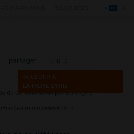
AGIR AVEC NOUS
RESSOURCES
ENGLISH
EN
FR
partager
ACCÉDER À
LA FICHE SYRIE
sifs en Syrie est sans précédent.
|
© HI