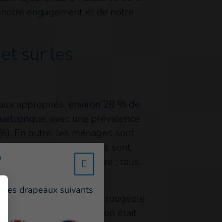
de notre engagement et de notre
et sur les
caux appropriés,
environ 28 % de
 quelconque
, avec une prévalence
0%). En outre, les ménages sont
t de nombreuses personnes sont
?
été touchés par la guerre ; tous
w_hi_fed_popup_redirect_satell
un des drapeaux suivants
 que la leishmaniose, la rougeole
alité en Syrie. La situation était