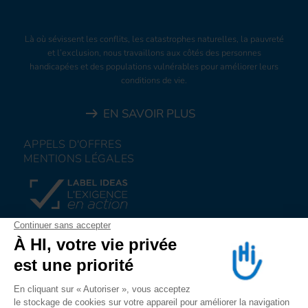
Là où sévissent les conflits, les catastrophes naturelles, la pauvreté
et l’exclusion, nous travaillons aux côtés des personnes
handicapées et des populations vulnérables pour améliorer leurs
conditions de vie.
EN SAVOIR PLUS
APPELS D'OFFRES
MENTIONS LÉGALES
FAIRE UN DON
NOUS REJOINDRE
NOUS ALERTER
SUIVEZ-NOUS SUR
LES RESEAUX SOCIAUX