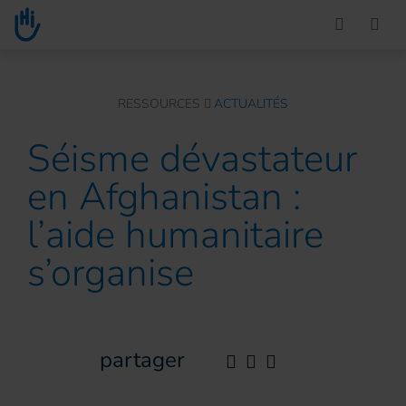
Go to main content
You are here :
RESSOURCES
ACTUALITÉS
Séisme dévastateur
en Afghanistan :
l’aide humanitaire
s’organise
partager