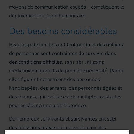
moyens de communication coupés – compliquent le
déploiement de l’aide humanitaire.
Des besoins considérables
Beaucoup de familles ont tout perdu et
des milliers
de personnes sont contraintes de survivre dans
des conditions difficiles
, sans abri, ni soins
médicaux ou produits de première nécessité. Parmi
elles figurent notamment des personnes
handicapées, des enfants, des personnes âgées et
des femmes, qui font face à de multiples obstacles
pour accéder à une aide d'urgence.
De nombreux survivants et survivantes ont subi
des
blessures graves
qui peuvent avoir des