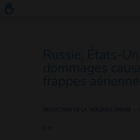
Go to main content
You are here :
Russie, États-Un
dommages causés 
frappes aérienne
RÉDUCTION DE LA VIOLENCE ARMÉE
|
© HI