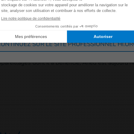
ce en soi
Allemagne
France
Luxembourg
Suisse
onde, prendre part à des activités sociales et so
t dégradée et j’ai dû commencer une dialyse p
ONTINUEZ SUR LE SITE PROFESSIONNEL HI.O
d j’ai rencontré d’autres patients amputés, ma moti
quoi est-ce que je ne le pourrais pas ? » expl
appareillages dont il a bénéficié, Ahed est aujour