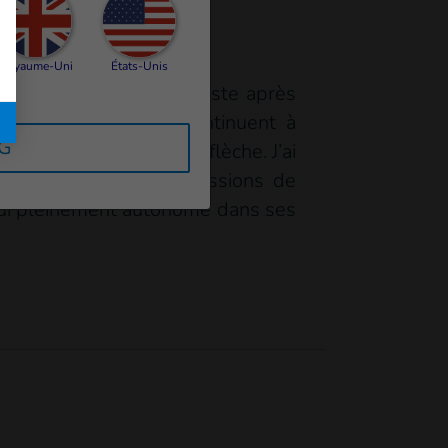
Royaume-Uni
États-Unis
rtir de chez moi. Mais juste après
our que mes reins continuent à
RG
vation est remontée en flèche. J’ai
ique Ahed. Grâce aux sessions de
d’hui pleinement autonome dans ses