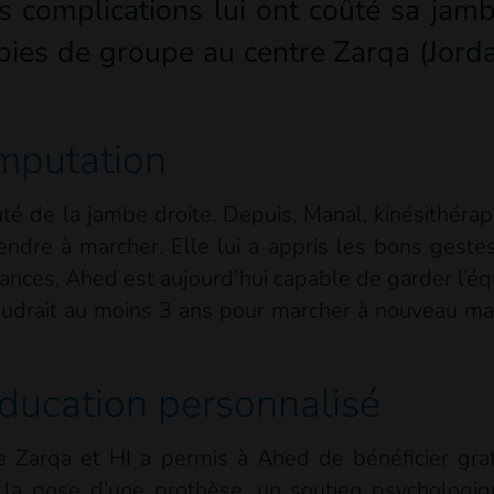
s complications lui ont coûté sa jam
pies de groupe au centre Zarqa (Jordan
amputation
uté de la jambe droite. Depuis, Manal, kinésithéra
prendre à marcher. Elle lui a appris les bons gest
ances, Ahed est aujourd’hui capable de garder l’éq
faudrait au moins 3 ans pour marcher à nouveau mai
ducation personnalisé
de Zarqa et HI a permis à Ahed de bénéficier gr
ie, la pose d’une prothèse, un soutien psycholog