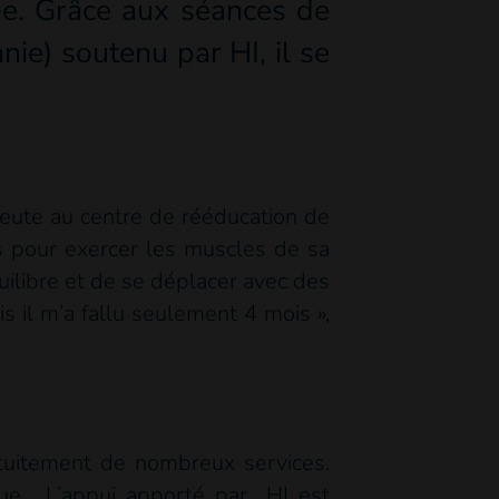
be. Grâce aux séances de
ie) soutenu par HI, il se
peute au centre de rééducation de
es pour exercer les muscles de sa
uilibre et de se déplacer avec des
s il m’a fallu seulement 4 mois »,
atuitement de nombreux services.
ique… L’appui apporté par HI est