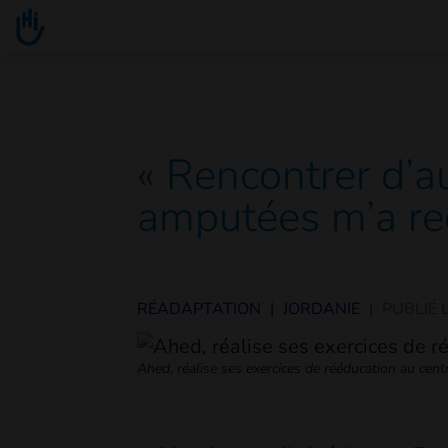
Go to main content
You are here :
« Rencontrer d’a
amputées m’a re
RÉADAPTATION
|
JORDANIE
|
PUBLIÉ 
Ahed, réalise ses exercices de rééducation au cen