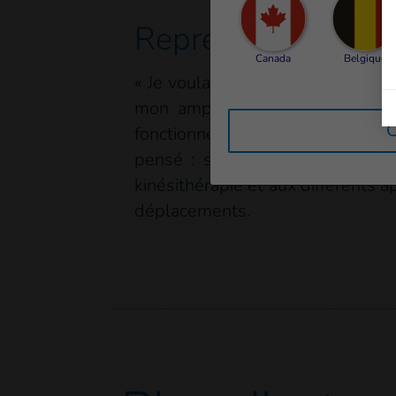
Reprendre confian
Canada
Belgique
« Je voulais être comme tout le m
mon amputation m’a santé s’es
C
fonctionner. J’étais déprimé. Quan
pensé : s’il peut marcher, pour
kinésithérapie et aux différents 
déplacements.