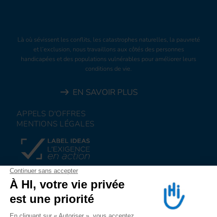
Là où sévissent les conflits, les catastrophes naturelles, la pauvreté
et l’exclusion, nous travaillons aux côtés des personnes
handicapées et des populations vulnérables pour améliorer leurs
conditions de vie.
EN SAVOIR PLUS
APPELS D'OFFRES
MENTIONS LÉGALES
FAIRE UN DON
NOUS REJOINDRE
NOUS ALERTER
SUIVEZ-NOUS SUR