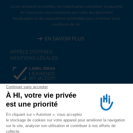
Là où sévissent les conflits, les catastrophes naturelles, la pauvreté
et l’exclusion, nous travaillons aux côtés des personnes
handicapées et des populations vulnérables pour améliorer leurs
conditions de vie.
EN SAVOIR PLUS
APPELS D'OFFRES
MENTIONS LÉGALES
FAIRE UN DON
NOUS REJOINDRE
NOUS ALERTER
SUIVEZ-NOUS SUR
LES RESEAUX SOCIAUX