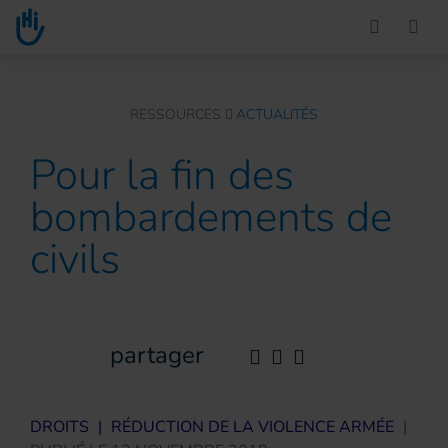
Go to main content
You are here :
RESSOURCES
ACTUALITÉS
Pour la fin des
bombardements de
civils
partager
DROITS
|
RÉDUCTION DE LA VIOLENCE ARMÉE
|