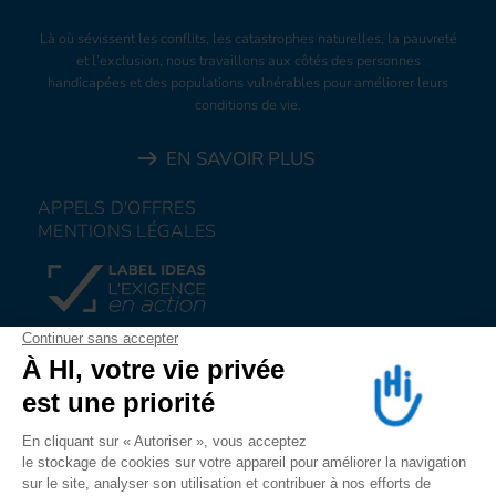
Là où sévissent les conflits, les catastrophes naturelles, la pauvreté
et l’exclusion, nous travaillons aux côtés des personnes
handicapées et des populations vulnérables pour améliorer leurs
conditions de vie.
EN SAVOIR PLUS
APPELS D'OFFRES
MENTIONS LÉGALES
FAIRE UN DON
NOUS REJOINDRE
NOUS ALERTER
SUIVEZ-NOUS SUR
LES RESEAUX SOCIAUX