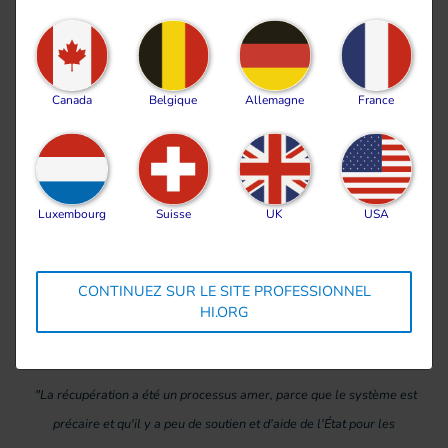
attendre près de vingt ans avant de pouvoir
bénéficier des services de rééducation et des
appareils dont il avait besoin.
Canada
Belgique
Allemagne
France
Luxembourg
Suisse
UK
USA
CONTINUEZ SUR LE SITE PROFESSIONNEL
HI.ORG
"La récupération a été un processus amer, parce que le système est
précaire et qu'il y a peu de soutien et d'aide de l'État pour les