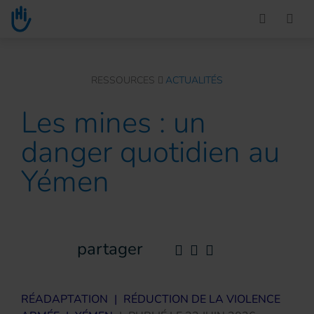
Go to main content
You are here :
RESSOURCES
ACTUALITÉS
Les mines : un
danger quotidien au
Yémen
partager
RÉADAPTATION
|
RÉDUCTION DE LA VIOLENCE