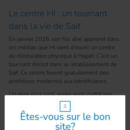
Le centre HI : un tournant
dans la vie de Saif
En janvier 2026, son fils aîné apprend dans
les médias que HI vient d'ouvrir un centre
de rééducation physique à Hajjah. C’est un
tournant décisif dans le rétablissement de
Saif. Ce centre fournit gratuitement des
prothèses modernes aux bénéficiaires.
Un mois plus tard, après avoir quitté son
village, Saif arrive au centre de Hajjah en
w_hi_fed_popup_redirect_satellite_
marchant à l'aide de béquilles.
Êtes-vous sur le bon
site?
À son arrivée, le moignon de Saif est