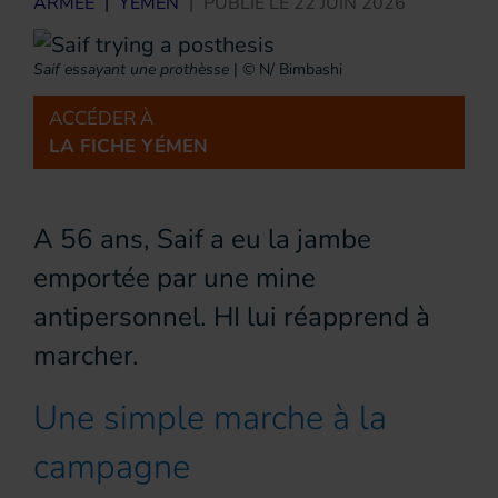
ARMÉE
|
YÉMEN
|
PUBLIÉ LE
22 JUIN 2026
Saif essayant une prothèsse
|
© N/ Bimbashi
ACCÉDER À
LA FICHE YÉMEN
A 56 ans, Saif a eu la jambe
emportée par une mine
antipersonnel. HI lui réapprend à
marcher.
Une simple marche à la
campagne