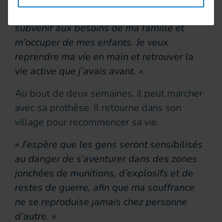
Saif. « Je veux retourner à ma ferme,
subvenir aux besoins de ma famille et
m’occuper de mes enfants. Je veux
reprendre ma vie en main et retrouver la
vie active que j’avais avant. »
Au bout de deux semaines, il peut marcher
avec sa prothèse. Il retourne dans son
village pour recommencer sa vie.
« J’espère que les gens seront sensibilisés
au danger de s’aventurer dans des zones
jonchées de munitions, d’explosifs et de
restes de guerre, afin que ma souffrance
ne se reproduise jamais chez personne
d’autre. »