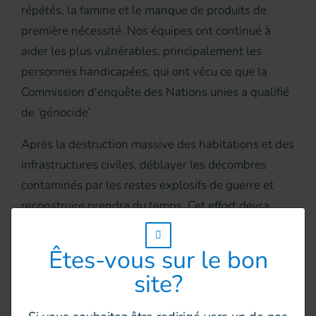
répétés, la famine et le manque de produits de
première nécessité. Nos équipes ont continué à
aider les plus vulnérables, principalement les
personnes handicapées, qui ont vécu ce que la
Commission d'enquête des Nations unies a qualifié
de ‘génocide’.
Après la destruction massive des habitations et des
infrastructures civiles, déblayer les décombres
contaminés par les restes explosifs de guerre et
reconstruire prendra du temps. Cet effort devra
impliquer les partenaires locaux, les agences des
w_hi_fed_popup_redirect_satellite_
Nations unies et les organisations internationales.
Êtes-vous sur le bon
site?
Nous devons veiller à ce que le cessez-le-feu soit
respecté par toutes les parties, que tous les otages