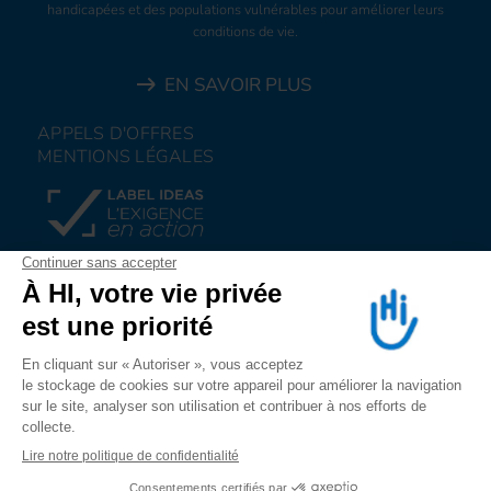
handicapées et des populations vulnérables pour améliorer leurs
conditions de vie.
EN SAVOIR PLUS
APPELS D'OFFRES
MENTIONS LÉGALES
FAIRE UN DON
NOUS REJOINDRE
NOUS ALERTER
SUIVEZ-NOUS SUR
LES RESEAUX SOCIAUX