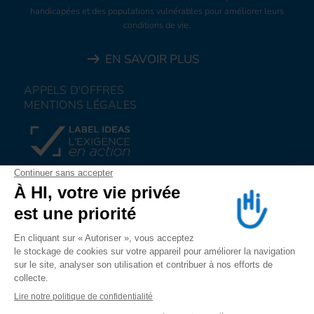
handicapées et des populations vulnérables pour améliorer leurs
conditions de vie.
EN SAVOIR PLUS
APPELS D'OFFRES
MENTIONS LÉGALES
FAIRE UN DON
NOUS REJOINDRE
NOUS ALERTER
SUIVEZ-NOUS SUR
LES RESEAUX SOCIAUX