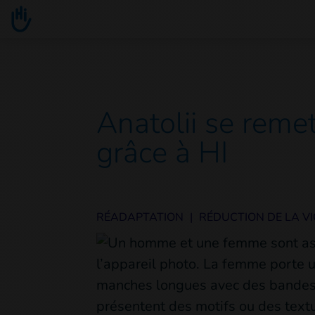
Go to main content
You are here :
Anatolii se reme
grâce à HI
RÉADAPTATION
|
RÉDUCTION DE LA V