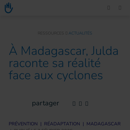
Go to main content
You are here :
RESSOURCES
ACTUALITÉS
À Madagascar, Julda
raconte sa réalité
face aux cyclones
partager
PRÉVENTION
|
RÉADAPTATION
|
MADAGASCAR