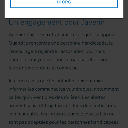
HI.ORG
quotidien.
Un engagement pour l’avenir
Aujourd’hui, je veux transmettre ce que j’ai appris.
Quand je rencontre une personne handicapée, je
l’encourage à rejoindre l’association, qui nous
donne les moyens de nous organiser et de nous
faire entendre dans la commune.
Je pense aussi que les autorités doivent mieux
informer les communautés vulnérables, notamment
celles qui vivent près des rivières. Les alertes
arrivent souvent trop tard, et dans de nombreuses
communautés, les infrastructures d'évacuation ne
sont pas adaptées pour les personnes handicapées