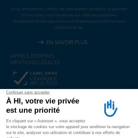
Là où sévissent les conflits, les catastrophes naturelles, la pauvreté
et l’exclusion, nous travaillons aux côtés des personnes
handicapées et des populations vulnérables pour améliorer leurs
conditions de vie.
EN SAVOIR PLUS
APPELS D'OFFRES
MENTIONS LÉGALES
FAIRE UN DON
NOUS REJOINDRE
NOUS ALERTER
SUIVEZ-NOUS SUR
LES RESEAUX SOCIAUX