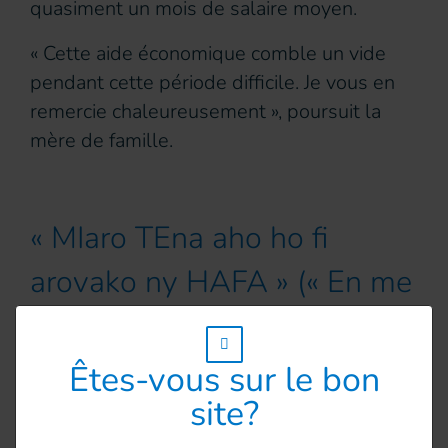
quasiment un mois de salaire moyen.
« Cette aide économique comble un vide
pendant cette période difficile. Je vous en
remercie chaleureusement », poursuit la
mère de famille.
« MIaro TEna aho ho fi
arovako ny HAFA » (« En me
protégeant, je protège les
w_hi_fed_popup_redirect_satellite_
autres »)
Êtes-vous sur le bon
site?
Afin de respecter les mesures de sécurité
sanitaires instaurées par les autorités et