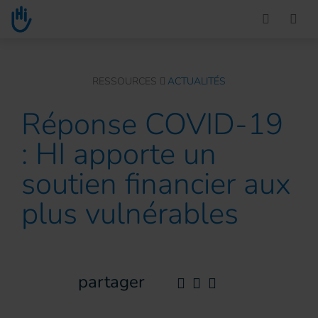
Go to main content
You are here :
RESSOURCES
ACTUALITÉS
Réponse COVID-19
: HI apporte un
soutien financier aux
plus vulnérables
partager