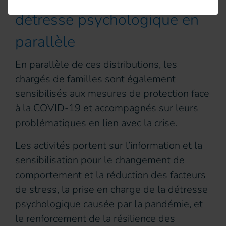
détresse psychologique en
parallèle
En parallèle de ces distributions, les
chargés de familles sont également
sensibilisés aux mesures de protection face
à la COVID-19 et accompagnés sur leurs
problématiques en lien avec la crise.
Les activités portent sur l’information et la
sensibilisation pour le changement de
comportement et la réduction des facteurs
de stress, la prise en charge de la détresse
psychologique causée par la pandémie, et
le renforcement de la résilience des