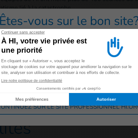
atisme lié à la catastrophe.
Êtes-vous sur le bon site
lus de 60 séances de réadaptation et distribué plu
curochrome, etc.) permettant aux blessés de se soi
redirigé vers un de nos sites grand public cliquez sur 
eurs, béquilles, etc., aux personnes qui en avaient 
Allemagne
France
Luxembourg
Suisse
ONTINUEZ SUR LE SITE PROFESSIONNEL HI.O
lités