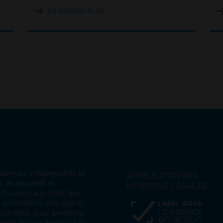
EN SAVOIR PLUS
nationale indépendante et
APPELS D'OFFRES
ns de pauvreté et
MENTIONS LÉGALES
s. Œuvrant aux côtés des
ulnérables, elle agit et
sentiels, pour améliorer
pect de leur dignité et de