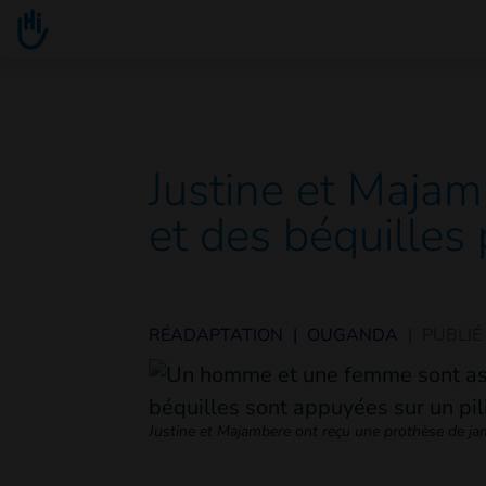
Go to main content
You are here :
Justine et Majam
et des béquilles 
RÉADAPTATION
|
OUGANDA
|
PUBLIÉ
Justine et Majambere ont reçu une prothèse de jam