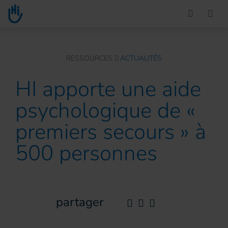
Go to main content
You are here :
RESSOURCES
ACTUALITÉS
HI apporte une aide
psychologique de «
premiers secours » à
500 personnes
partager